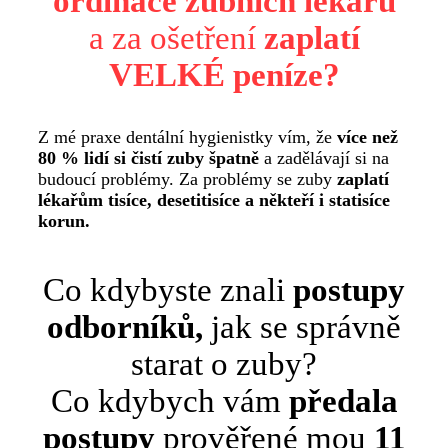
ordinace zubních lékařů
a za ošetření
zaplatí
VELKÉ peníze?
Z mé praxe dentální hygienistky vím, že
více než
80 % lidí si čistí zuby špatně
a zadělávají si na
budoucí problémy. Za problémy se zuby
zaplatí
lékařům tisíce, desetitisíce a někteří i statisíce
korun.
Co kdybyste znali
postupy
odborníků,
jak se správně
starat o zuby?
Co kdybych vám
předala
postupy
prověřené mou
11