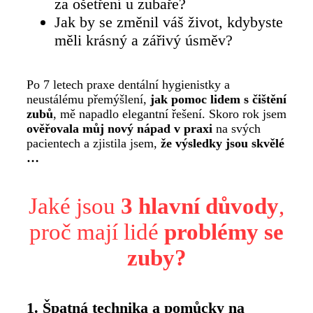
za ošetření u zubaře?
Jak by se změnil váš život, kdybyste
měli krásný a zářivý úsměv?
Po 7 letech praxe dentální hygienistky a
neustálému přemýšlení,
jak pomoc lidem s čištění
zubů
, mě napadlo elegantní řešení. Skoro rok jsem
ověřovala můj nový nápad v praxi
na svých
pacientech a zjistila jsem,
že výsledky jsou skvělé
…
Jaké jsou
3 hlavní důvody
,
proč mají lidé
problémy se
zuby?
1. Špatná technika a pomůcky na