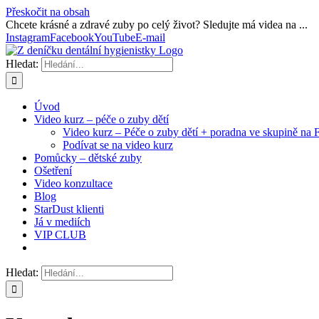
Přeskočit na obsah
Chcete krásné a zdravé zuby po celý život? Sledujte má videa na ...
Instagram
Facebook
YouTube
E-mail
Hledat:
Úvod
Video kurz – péče o zuby dětí
Video kurz – Péče o zuby dětí + poradna ve skupině na 
Podívat se na video kurz
Pomůcky – dětské zuby
Ošetření
Video konzultace
Blog
StarDust klienti
Já v mediích
VIP CLUB
Hledat: