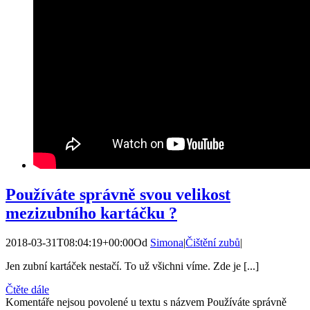
Používáte správně svou velikost
mezizubního kartáčku ?
2018-03-31T08:04:19+00:00
Od
Simona
|
Čištění zubů
|
Jen zubní kartáček nestačí. To už všichni víme. Zde je [...]
Čtěte dále
Komentáře nejsou povolené
u textu s názvem Používáte správně