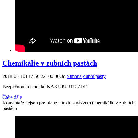
Chemikálie v zubních pastách
2018-05-10T17:56:22+00:00
Od
Simona
|
Zubní pasty
|
Bezpečnou kosmetiku NAKUPUJTE ZDE
Čtěte dále
Komentáře nejsou povolené
u textu s názvem Chemikálie v zubních
pastách