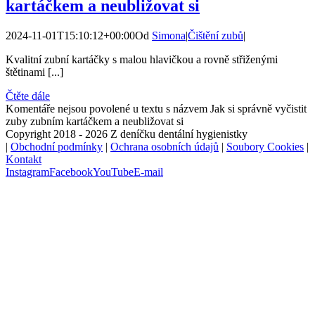
kartáčkem a neubližovat si
2024-11-01T15:10:12+00:00
Od
Simona
|
Čištění zubů
|
Kvalitní zubní kartáčky s malou hlavičkou a rovně střiženými
štětinami [...]
Čtěte dále
Komentáře nejsou povolené
u textu s názvem Jak si správně vyčistit
zuby zubním kartáčkem a neubližovat si
Copyright 2018 - 2026 Z deníčku dentální hygienistky
|
Obchodní podmínky
|
Ochrana osobních údajů
|
Soubory Cookies
|
Kontakt
Instagram
Facebook
YouTube
E-mail