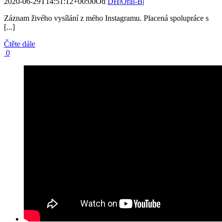
2020-06-29T14:51:12+00:00
Od
DH
|
Oral-B
|
Záznam živého vysílání z mého Instagramu. Placená spolupráce s
[...]
Čtěte dále
0