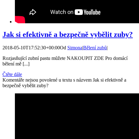
Jak si efektivně a bezpečně vybělit zuby?
2018-05-10T17:52:30+00:00
Od
Simona
|
Bělení zubů
|
Rozjasňující zubní pastu můžete NAKOUPIT ZDE Pro domácí
bělení mě [...]
Čtěte dále
Komentáře nejsou povolené
u textu s názvem Jak si efektivně a
bezpečně vybělit zuby?