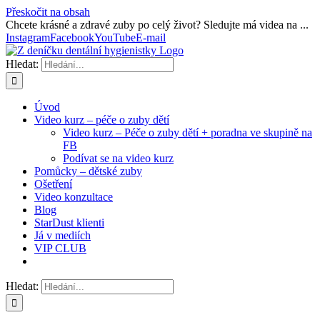
Přeskočit na obsah
Chcete krásné a zdravé zuby po celý život? Sledujte má videa na ...
Instagram
Facebook
YouTube
E-mail
Hledat:
Úvod
Video kurz – péče o zuby dětí
Video kurz – Péče o zuby dětí + poradna ve skupině na
FB
Podívat se na video kurz
Pomůcky – dětské zuby
Ošetření
Video konzultace
Blog
StarDust klienti
Já v mediích
VIP CLUB
Hledat: