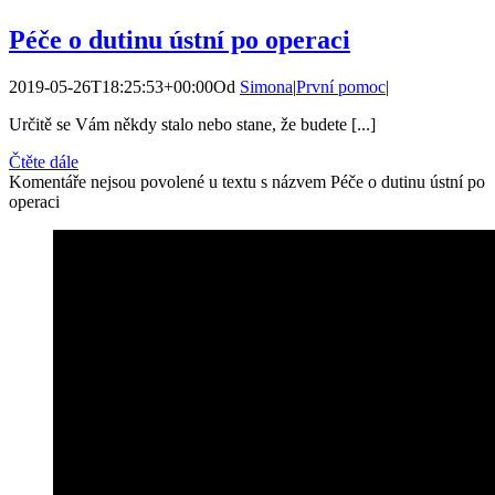
Péče o dutinu ústní po operaci
2019-05-26T18:25:53+00:00
Od
Simona
|
První pomoc
|
Určitě se Vám někdy stalo nebo stane, že budete [...]
Čtěte dále
Komentáře nejsou povolené
u textu s názvem Péče o dutinu ústní po
operaci